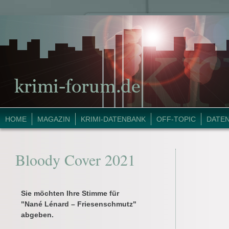
HOME
MAGAZIN
KRIMI-DATENBANK
OFF-TOPIC
DATE
Bloody Cover 2021
Sie möchten Ihre Stimme für
"Nané Lénard – Friesenschmutz"
abgeben.