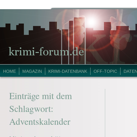
HOME
MAGAZIN
KRIMI-DATENBANK
OFF-TOPIC
DATE
Einträge mit dem
Schlagwort:
Adventskalender