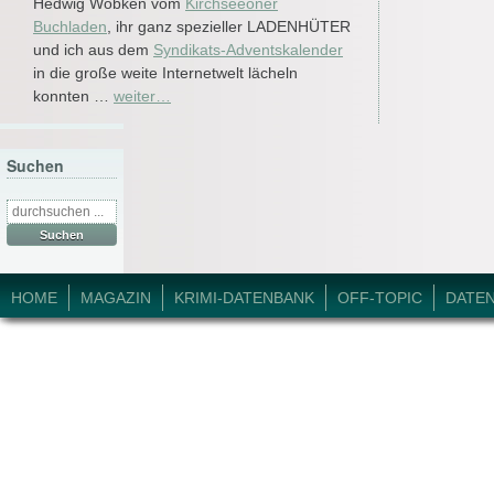
Hedwig Wobken vom
Kirchseeoner
Buchladen
, ihr ganz spezieller LADENHÜTER
und ich aus dem
Syndikats-Adventskalender
in die große weite Internetwelt lächeln
konnten …
weiter…
Suchen
Suche
nach:
© 2026 Krimi-Forum.
HOME
MAGAZIN
KRIMI-DATENBANK
OFF-TOPIC
DATE