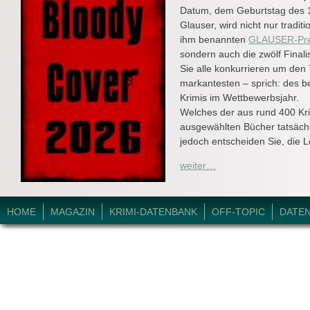
Datum, dem Geburtstag des 1
Glauser, wird nicht nur tradit
ihm benannten
GLAUSER-Pre
sondern auch die zwölf Final
Sie alle konkurrieren um den T
markantesten – sprich: des b
Krimis im Wettbewerbsjahr.
Welches der aus rund 400 Kr
ausgewählten Bücher tatsächl
jedoch entscheiden Sie, die 
weiter…
© 2026 Krimi-Forum.
HOME
MAGAZIN
KRIMI-DATENBANK
OFF-TOPIC
DATE