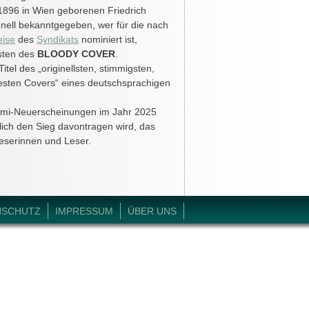
896 in Wien geborenen Friedrich
ionell bekanntgegeben, wer für die nach
ise
des
Syndikats
nominiert ist,
isten des
BLOODY COVER
.
itel des „originellsten, stimmigsten,
esten Covers“ eines deutschsprachigen
imi-Neuerscheinungen im Jahr 2025
ich den Sieg davontragen wird, das
Leserinnen und Leser.
NSCHUTZ
IMPRESSUM
ÜBER UNS