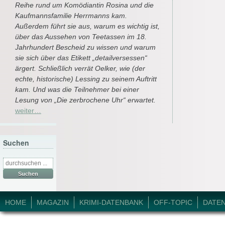
Reihe rund um Komödiantin Rosina und die
Kaufmannsfamilie Herrmanns kam.
Außerdem führt sie aus, warum es wichtig ist,
über das Aussehen von Teetassen im 18.
Jahrhundert Bescheid zu wissen und warum
sie sich über das Etikett „detailversessen“
ärgert. Schließlich verrät Oelker, wie (der
echte, historische) Lessing zu seinem Auftritt
kam. Und was die Teilnehmer bei einer
Lesung von „Die zerbrochene Uhr“ erwartet.
weiter…
Suchen
Suche
nach:
© 2026 Krimi-Forum.
HOME
MAGAZIN
KRIMI-DATENBANK
OFF-TOPIC
DATE