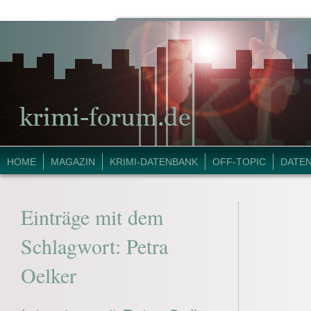
HOME
MAGAZIN
KRIMI-DATENBANK
OFF-TOPIC
DATE
Einträge mit dem
Schlagwort:
Petra
Oelker