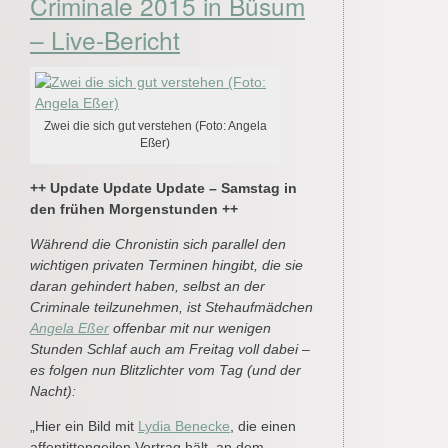
Criminale 2015 in Büsum
– Live-Bericht
Zwei die sich gut verstehen (Foto: Angela
Eßer)
++ Update Update Update – Samstag in
den frühen Morgenstunden ++
Während die Chronistin sich parallel den
wichtigen privaten Terminen hingibt, die sie
daran gehindert haben, selbst an der
Criminale teilzunehmen, ist Stehaufmädchen
Angela Eßer
offenbar mit nur wenigen
Stunden Schlaf auch am Freitag voll dabei –
es folgen nun Blitzlichter vom Tag (und der
Nacht):
„Hier ein Bild mit
Lydia Benecke
, die einen
affentittengeilen Vortrag hält, an dem