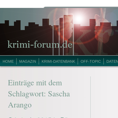
HOME
MAGAZIN
KRIMI-DATENBANK
OFF-TOPIC
DATE
Einträge mit dem
Schlagwort:
Sascha
Arango