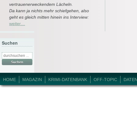
vertrauenerweckendem Lächeln.
Da kann ja nichts mehr schiefgehen, also
geht es gleich mitten hinein ins Interview:
weiter…
Suchen
Suche
nach:
© 2026 Krimi-Forum.
HOME
MAGAZIN
KRIMI-DATENBANK
OFF-TOPIC
DATE