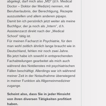
abgelegt, darf mich also „MD“ (d.h. Medical
Doctor – Doktor der Medizin) nennen, mit
Berufserlaubnis, der Berechtigung, Rezepte
auszustellen und allem anderen pipapo.
Damit bin ich persönlich jetzt weiter als meine
Buchfigur, der ja noch als „Intern“, d.h.
Assistenzarzt direkt nach der „Medical
School“ tätig ist.
Für meinen Facharzt in Psychiatrie, für den
man wohl zeitlich ähnlich lange braucht wie in
Deutschland, fehlen mir noch zwei Jahre.
Bis jetzt habe ich sowohl in entsprechenden
Fachabteilungen gearbeitet als mich auch
während des Notdienstes mit psychiatrischen
Fällen beschäftigt. Allerdings war ich während
meiner Zeit in der Notaufnahme überwiegend
in meiner Funktion als Allgemeinmediziner
zugange.
Scheint also, dass Sie in jeder Hinsicht
von ihren diversen Tätigkeiten profitiert
haben.