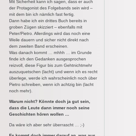
Mit Sicherheit kann ich sagen, dass er auch
der Protagonist des Folgebands sein wird –
mit dem bin ich nämlich fast fertig.
Dann habe ich ein drittes Buch bereits in
groben Zügen skizziert – ebenfalls mit
Peter/Pietro. Allerdings wird das noch eine
Weile dauern und sicher nicht direkt nach
dem zweiten Band erscheinen.
Was danach kommt … mhhh … im Grunde
finde ich den Gedanken ausgesprochen
reizvoll, diese Figur bis zum Gehtnichtmehr
auszuquetschen (lacht) und wenn ich es recht
überlege, werde ich wahrscheinlich noch über
Pietro schreiben, wenn ich achtzig bin (lacht
noch mehr).
Warum nicht? Könnte doch ja gut sein,
dass die Leute dann immer noch seine
Geschichten hören wollen …
Da wäre ich aber sehr überrascht … ;-)
Es kommt doch immer darauf an, was aus