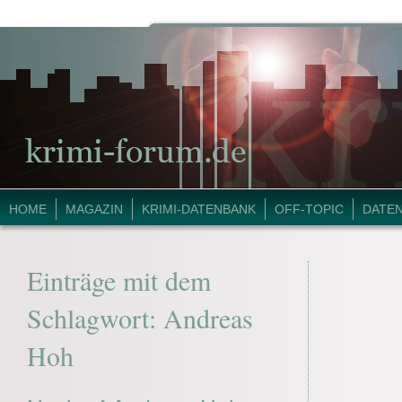
HOME
MAGAZIN
KRIMI-DATENBANK
OFF-TOPIC
DATE
Einträge mit dem
Schlagwort:
Andreas
Hoh