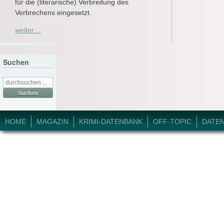
für die (literarische) Verbreitung des
Verbrechens eingesetzt.
weiter…
Suchen
Suche
nach:
© 2026 Krimi-Forum.
HOME
MAGAZIN
KRIMI-DATENBANK
OFF-TOPIC
DATE