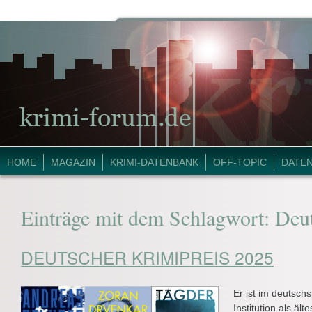
HOME
MAGAZIN
KRIMI-DATENBANK
OFF-TOPIC
DATE
Einträge mit dem Schlagwort:
Deut
DEUTSCHER KRIMIPREIS 2025
Er ist im deutsch
Institution als äl