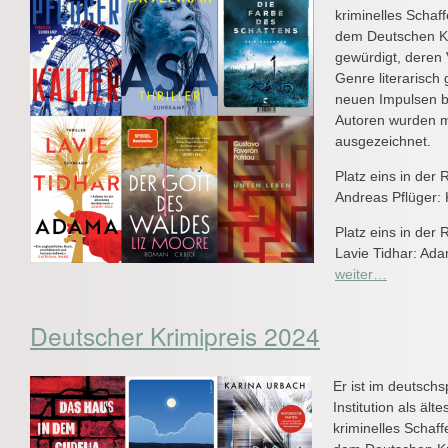
kriminelles Scha
dem Deutschen Kri
gewürdigt, deren 
Genre literarisch 
neuen Impulsen b
Autoren wurden m
ausgezeichnet.
Platz eins in der 
Andreas Pflüger: 
Platz eins in der 
Lavie Tidhar: Ad
weiter…
Deutscher Krimipreis 2024
Er ist im deutsch
Institution als äl
kriminelles Schaf