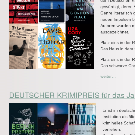
dem Deutschen Kri
gewürdigt, deren 
Genre literarisch g
neuen Impulsen b
Autoren wurden m
ausgezeichnet.
Platz eins in der 
Das Haus in dem G
Platz eins in der 
Das schwarze Cha
weiter…
DEUTSCHER KRIMIPREIS für das Ja
Er ist im deutsc
Institution als ä
kriminelles Scha
verliehen: