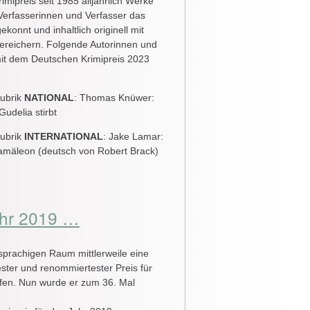
mipreis seit 1985 alljährlich Werke
Verfasserinnen und Verfasser das
ekonnt und inhaltlich originell mit
ereichern. Folgende Autorinnen und
it dem Deutschen Krimipreis 2023
Rubrik
NATIONAL
: Thomas Knüwer:
udelia stirbt
Rubrik
INTERNATIONAL
: Jake Lamar:
mäleon (deutsch von Robert Brack)
hr 2019 …
hsprachigen Raum mittlerweile eine
ltester und renommiertester Preis für
ffen. Nun wurde er zum 36. Mal