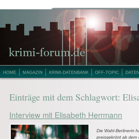
HOME
MAGAZIN
KRIMI-DATENBANK
OFF-TOPIC
DATE
Einträge mit dem Schlagwort:
Elis
Interview mit Elisabeth Herrmann
Die Wahl-Berlinerin h
preisgekrönt ab dem 