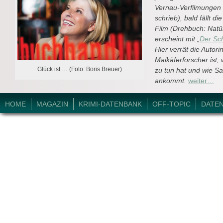
Vernau-Verfilmungen 
schrieb), bald fällt d
Film (Drehbuch: Natü
erscheint mit „
Der Sc
Hier verrät die Autor
Maikäferforscher ist
Glück ist … (Foto: Boris Breuer)
zu tun hat und wie Sa
ankommt.
weiter…
© 2026 Krimi-Forum.
HOME
MAGAZIN
KRIMI-DATENBANK
OFF-TOPIC
DATE