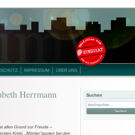
NSCHUTZ
IMPRESSUM
ÜBER UNS
abeth Herrmann
Suchen
at allen Grund zur Freude –
ersten Krimi, „Mörder“quoten bei den