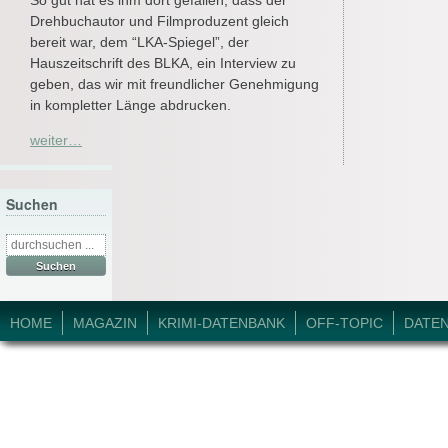
Drehbuchautor und Filmproduzent gleich
bereit war, dem “LKA-Spiegel”, der
Hauszeitschrift des BLKA, ein Interview zu
geben, das wir mit freundlicher Genehmigung
in kompletter Länge abdrucken.
weiter…
Suchen
Suche
nach:
© 2026 Krimi-Forum.
HOME
MAGAZIN
KRIMI-DATENBANK
OFF-TOPIC
DATE