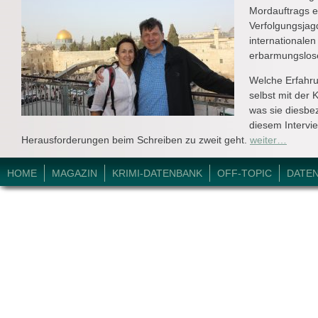
Mordauftrags e
Verfolgungsjag
internationale
erbarmungslose
Welche Erfahr
selbst mit der
was sie diesbez
diesem Intervi
Herausforderungen beim Schreiben zu zweit geht.
weiter…
© 2026 Krimi-Forum.
HOME
MAGAZIN
KRIMI-DATENBANK
OFF-TOPIC
DATE