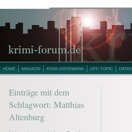
HOME
MAGAZIN
KRIMI-DATENBANK
OFF-TOPIC
DATE
Einträge mit dem
Schlagwort:
Matthias
Altenburg