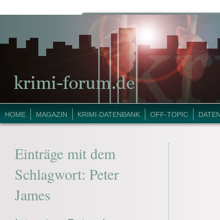
HOME
MAGAZIN
KRIMI-DATENBANK
OFF-TOPIC
DATE
Einträge mit dem
Schlagwort:
Peter
James