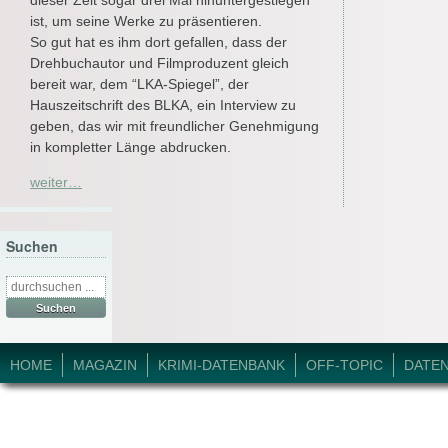
ist, um seine Werke zu präsentieren.
So gut hat es ihm dort gefallen, dass der
Drehbuchautor und Filmproduzent gleich
bereit war, dem “LKA-Spiegel”, der
Hauszeitschrift des BLKA, ein Interview zu
geben, das wir mit freundlicher Genehmigung
in kompletter Länge abdrucken.
weiter…
Suchen
Suche
nach:
© 2026 Krimi-Forum.
HOME
MAGAZIN
KRIMI-DATENBANK
OFF-TOPIC
DATE