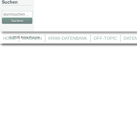
Suchen
Suche
nach:
© 2026 Krimi-Forum.
HOME
MAGAZIN
KRIMI-DATENBANK
OFF-TOPIC
DATE