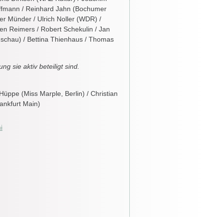
offmann / Reinhard Jahn (Bochumer
ter Münder / Ulrich Noller (WDR) /
ten Reimers / Robert Schekulin / Jan
ndschau) / Bettina Thienhaus / Thomas
ng sie aktiv beteiligt sind.
üppe (Miss Marple, Berlin) / Christian
ankfurt Main)
i