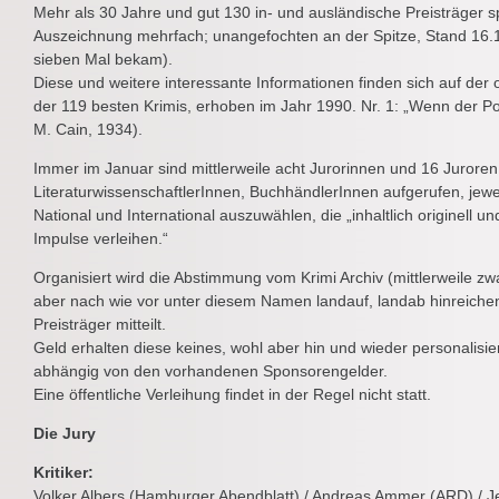
Mehr als 30 Jahre und gut 130 in- und ausländische Preisträger 
Auszeichnung mehrfach; unangefochten an der Spitze, Stand 16.1.
sieben Mal bekam).
Diese und weitere interessante Informationen finden sich auf der o
der 119 besten Krimis, erhoben im Jahr 1990. Nr. 1: „Wenn der P
M. Cain, 1934).
Immer im Januar sind mittlerweile acht Jurorinnen und 16 Juroren 
LiteraturwissenschaftlerInnen, BuchhändlerInnen aufgerufen, jew
National und International auszuwählen, die „inhaltlich originell 
Impulse verleihen.“
Organisiert wird die Abstimmung vom Krimi Archiv (mittlerweile z
aber nach wie vor unter diesem Namen landauf, landab hinreich
Preisträger mitteilt.
Geld erhalten diese keines, wohl aber hin und wieder personalisie
abhängig von den vorhandenen Sponsorengelder.
Eine öffentliche Verleihung findet in der Regel nicht statt.
Die Jury
Kritiker:
Volker Albers (Hamburger Abendblatt) / Andreas Ammer (ARD) / J