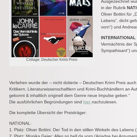
Ausgezeichnet wu
in der Rubrik
NAT
Oliver Bottini für 
Lebens“, dicht gef
vorn“) und Andreas
INTERNATIONAL
Vermächtnis der S
Sympathisant“) un
Collage: Deutscher Krimi Preis
Verliehen wurde der – nicht dotierte – Deutschen Krimi Preis auch
Kritikern, Literaturwissenschaftlern und Krimi-Buchhändlern an Aut
gekonnt & inhaltlich originell dem Genre neue Impulse geben.“
Die ausführlichen Begründungen sind
hier
nachzulesen.
Die komplette Übersicht der Preisträger:
NATIONAL:
1. Platz: Oliver Bottini: Der Tod in den stillen Winkeln des Lebens
2. Platz: Monika Geier: Alles so hell da vorn (Ariadne bei Argumen