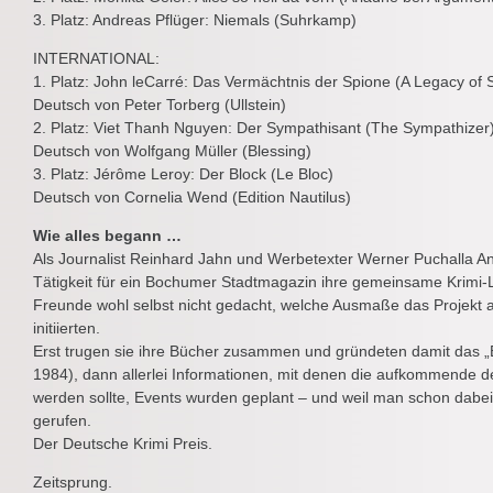
3. Platz: Andreas Pflüger: Niemals (Suhrkamp)
INTERNATIONAL:
1. Platz: John leCarré: Das Vermächtnis der Spione (A Legacy of 
Deutsch von Peter Torberg (Ullstein)
2. Platz: Viet Thanh Nguyen: Der Sympathisant (The Sympathizer
Deutsch von Wolfgang Müller (Blessing)
3. Platz: Jérôme Leroy: Der Block (Le Bloc)
Deutsch von Cornelia Wend (Edition Nautilus)
Wie alles begann …
Als Journalist Reinhard Jahn und Werbetexter Werner Puchalla A
Tätigkeit für ein Bochumer Stadtmagazin ihre gemeinsame Krimi-L
Freunde wohl selbst nicht gedacht, welche Ausmaße das Projekt 
initiierten.
Erst trugen sie ihre Bücher zusammen und gründeten damit das „
1984), dann allerlei Informationen, mit denen die aufkommende d
werden sollte, Events wurden geplant – und weil man schon dabei 
gerufen.
Der Deutsche Krimi Preis.
Zeitsprung.