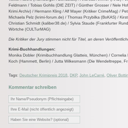
Feldmann / Tobias Gohlis (DIE ZEIT) / Günther Grosser / Nele H
Krimi Archiv) / Hermann Kling / Alf Mayer (Kritiker CrimeMag) / Pe
Michaela Pelz (krimi-forum.de) / Thomas Przybilka (BoKAS) / Kirs
Christian Schmidt (kaliber38.de) / Sylvia Staude (Frankfurter Ru
Wörtche (CULTurMAG)
Die Kritiker der Jury stimmen nicht für Titel, an deren Veröffentlichu
Krimi-Buchhandlungen:
Monika Dobler (Krimibuchhandlung Glatteis, München) / Cornelia H
Koch (Hammett, Berlin) / Jutta Wilkesmann (Die Wendeltreppe, Fr
Tags:
Deutscher Krimipreis 2018
,
DKP
,
John LeCarré
,
Oliver Bottin
Kommentar schreiben