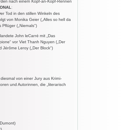
rden nach einem Kopf-an-Kopf-Rennen
IONAL
:
„Der Tod in den stillen Winkeln des
olgt von Monika Geier („Alles so hell da
 Pflüger („Niemals“)
landete John leCarré mit „Das
pione“ vor Viet Thanh Nguyen („Der
d Jérôme Leroy („Der Block“)
 diesmal von einer Jury aus Krimi-
oren und Autorinnen, die „literarisch
 (Dumont)
t)