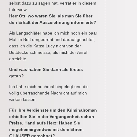
selbst dazu zu sagen hat, verrät er in diesem
Interview.
Herr Ott, wo waren Sie, als man Sie über
den Erhalt der Auszeichnung informierte?
Als Langschläfer habe ich mich noch ein paar
Mal im Bett umgedreht und darauf geachtet,
dass ich die Katze Lucy nicht von der
Bettdecke schmeisse, als mich der Anruf
erreichte.
Und was haben Sie dann als Erstes
getan?
Ich habe mich nochmal hingelegt und die
völlig überraschende Nachricht auf mich
wirken lassen.
Für Ihre Verdienste um den Kriminalroman
erhielten Sie in der Vergangenheit schon
Preise. Hand aufs Herz: Haben Sie
insgeheimirgendwie mit dem Ehren-
GLAUSER gerechnet?