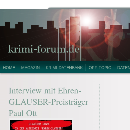
HOME
MAGAZIN
KRIMI-DATENBANK
OFF-TOPIC
DATE
Interview mit Ehren-
GLAUSER-Preisträger
Paul Ott