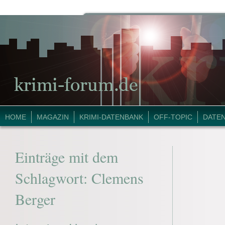
HOME
MAGAZIN
KRIMI-DATENBANK
OFF-TOPIC
DATE
Einträge mit dem
Schlagwort:
Clemens
Berger