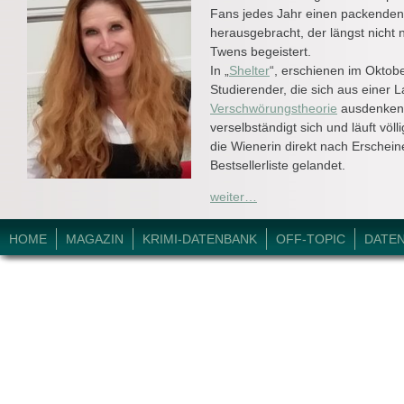
Fans jedes Jahr einen packenden 
herausgebracht, der längst nicht 
Twens begeistert.
In „
Shelter
“, erschienen im Oktob
Studierender, die sich aus einer 
Verschwörungstheorie
ausdenken 
verselbständigt sich und läuft vö
die Wienerin direkt nach Erschein
Bestsellerliste gelandet.
weiter…
© 2026 Krimi-Forum.
HOME
MAGAZIN
KRIMI-DATENBANK
OFF-TOPIC
DATE