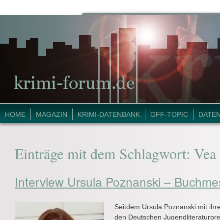
HOME
MAGAZIN
KRIMI-DATENBANK
OFF-TOPIC
DATE
Einträge mit dem Schlagwort:
Vea 
Interview Ursula Poznanski – Buchme
Seitdem Ursula Poznanski mit ih
den Deutschen Jugendliteraturpre