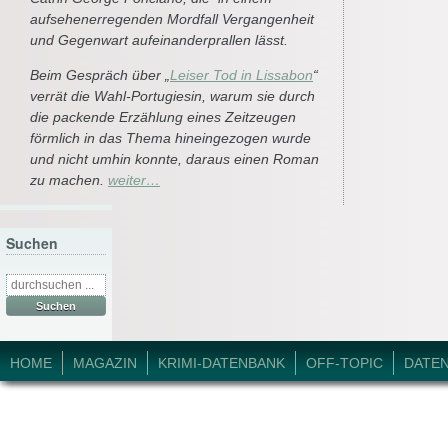
aufsehenerregenden Mordfall Vergangenheit
und Gegenwart aufeinanderprallen lässt.
Beim Gespräch über „
Leiser Tod in Lissabon
“
verrät die Wahl-Portugiesin, warum sie durch
die packende Erzählung eines Zeitzeugen
förmlich in das Thema hineingezogen wurde
und nicht umhin konnte, daraus einen Roman
zu machen.
weiter…
Suchen
Suche
nach:
© 2026 Krimi-Forum.
HOME
MAGAZIN
KRIMI-DATENBANK
OFF-TOPIC
DATE