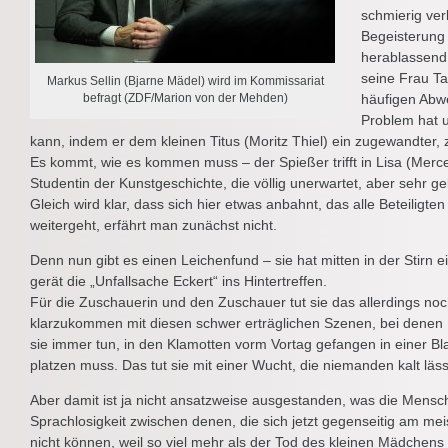
schmierig ver
Begeisterung 
herablassend 
seine Frau Ta
Markus Sellin (Bjarne Mädel) wird im Kommissariat
befragt (ZDF/Marion von der Mehden)
häufigen Abw
Problem hat 
kann, indem er dem kleinen Titus (Moritz Thiel) ein zugewandter, zä
Es kommt, wie es kommen muss – der Spießer trifft in Lisa (Merc
Studentin der Kunstgeschichte, die völlig unerwartet, aber sehr 
Gleich wird klar, dass sich hier etwas anbahnt, das alle Beteiligt
weitergeht, erfährt man zunächst nicht.
Denn nun gibt es einen Leichenfund – sie hat mitten in der Stirn e
gerät die „Unfallsache Eckert“ ins Hintertreffen.
Für die Zuschauerin und den Zuschauer tut sie das allerdings noch
klarzukommen mit diesen schwer erträglichen Szenen, bei dene
sie immer tun, in den Klamotten vorm Vortag gefangen in einer Bl
platzen muss. Das tut sie mit einer Wucht, die niemanden kalt läss
Aber damit ist ja nicht ansatzweise ausgestanden, was die Mensc
Sprachlosigkeit zwischen denen, die sich jetzt gegenseitig am m
nicht können, weil so viel mehr als der Tod des kleinen Mädchens