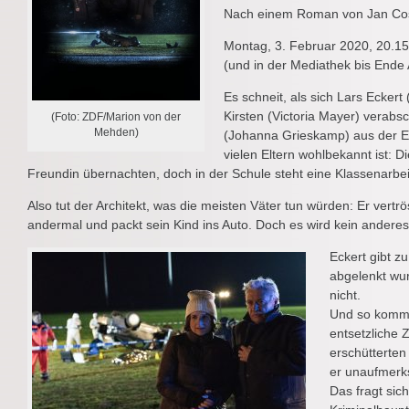
Nach einem Roman von Jan Co
Montag, 3. Februar 2020, 20.15
(und in der Mediathek bis Ende 
Es schneit, als sich Lars Ecker
Kirsten (Victoria Mayer) verab
(Foto: ZDF/Marion von der
Mehden)
(Johanna Grieskamp) aus der Eis
vielen Eltern wohlbekannt ist: D
Freundin übernachten, doch in der Schule steht eine Klassenarbei
Also tut der Architekt, was die meisten Väter tun würden: Er vertr
andermal und packt sein Kind ins Auto. Doch es wird kein ander
Eckert gibt zu
abgelenkt wur
nicht.
Und so komme
entsetzliche Z
erschütterten
er unaufmer
Das fragt sic