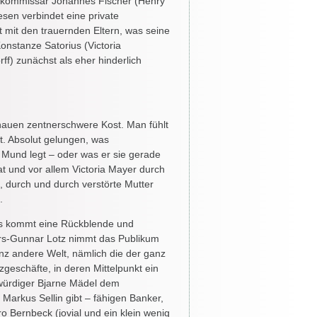
tkommissar Johannes Fischer (Henry
sen verbindet eine private
 mit den trauernden Eltern, was seine
onstanze Satorius (Victoria
ff) zunächst als eher hinderlich
chauen zentnerschwere Kost. Man fühlt
rt. Absolut gelungen, was
 Mund legt – oder was er sie gerade
at und vor allem Victoria Mayer durch
, durch und durch verstörte Mutter
.
gs kommt eine Rückblende und
rs-Gunnar Lotz nimmt das Publikum
anz andere Welt, nämlich die der ganz
geschäfte, in deren Mittelpunkt ein
würdiger Bjarne Mädel dem
 Markus Sellin gibt – fähigen Banker,
o Bernbeck (jovial und ein klein wenig