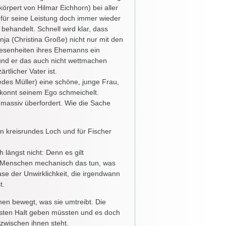
körpert von Hilmar Eichhorn) bei aller
für seine Leistung doch immer wieder
behandelt. Schnell wird klar, dass
nja (Christina Große) nicht nur mit den
esenheiten ihres Ehemanns ein
und er das auch nicht wettmachen
rtlicher Vater ist.
edes Müller) eine schöne, junge Frau,
gekonnt seinem Ego schmeichelt.
en massiv überfordert. Wie die Sache
in kreisrundes Loch und für Fischer
 längst nicht: Denn es gilt
n Menschen mechanisch das tun, was
ase der Unwirklichkeit, die irgendwann
t.
hen bewegt, was sie umtreibt. Die
eisten Halt geben müssten und es doch
 zwischen ihnen steht.