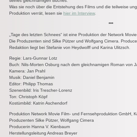
seines gleichnamigen Buches.
Was sie noch über die Entstehung des Films und die teilweise u
Produktion verrät, lesen sie
hier im Interview
.
***
„Tage des letzten Schnees“ ist eine Produktion der Network Movi
Die Produzenten sind Silke Pützer und Wolfgang Cimera. Produce
Redaktion liegt bei Stefanie von Heydwolff und Karina Ulitzsch.
Regie: Lars-Gunnar Lotz
Buch: Nils-Morten Osburg nach dem gleichnamigen Roman von J
Kamera: Jan Prahl
Musik: Daniel Benjamin
Editor: Philipp Thomas
Szenenbild: Iris Trescher-Lorenz
Ton: Christoph Köpf
Kostümbild: Katrin Aschendorf
Produktion Network Movie Film- und Fernsehproduktion GmbH, K
Produzenten Silke Pützer, Wolfgang Cimera
Producerin Hanna V. Kienbaum
Herstellungsleitung Andreas Breyer