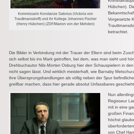
Kriminalhaup
Hübchen). Die
Bekanntschaft
Kommissarin Konstanze Satorius (Victoria von
Trauttmansdorff) und ihr Kollege Johannes Fischer
Vorgesetzte K
(Henry Hübchen) (ZDF/Marion von der Mehden)
Trauttmansdor
betrachtet.
Die Bilder in Verbindung mit der Trauer der Eltern sind beim Zus
sich selbst bis ins Mark getroffen, bei dem, was man sieht und hö
Drehbuchautor Nils-Morten Osburg hier den Schauspielern in den
nicht sagen lässt. Und wirklich meisterhaft, wie Barnaby Metschur
ihre Übersprungshandlungen als völlig neben der Spur befindliche
greifbar machen, dass hier gerade absolut Unfassbares geschieht
Nun allerdin
Regisseur La
mit in eine g
großen Finanz
höchst glaub
überforderten
von Chef Harr