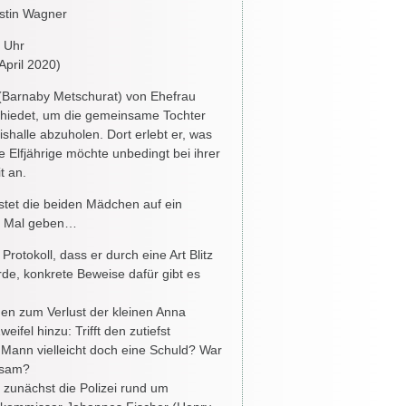
stin Wagner
 Uhr
April 2020)
t (Barnaby Metschurat) von Ehefrau
schiedet, um die gemeinsame Tochter
halle abzuholen. Dort erlebt er, was
ie Elfjährige möchte unbedingt bei ihrer
t an.
östet die beiden Mädchen auf ein
es Mal geben…
 Protokoll, dass er durch eine Art Blitz
de, konkrete Beweise dafür gibt es
n zum Verlust der kleinen Anna
weifel hinzu: Trifft den zutiefst
 Mann vielleicht doch eine Schuld? War
ksam?
h zunächst die Polizei rund um