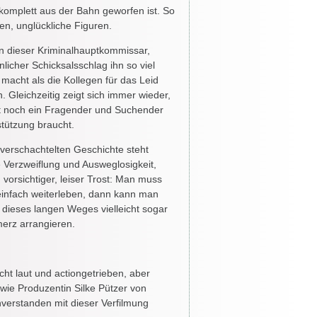
 komplett aus der Bahn geworfen ist. So
en, unglückliche Figuren.
n dieser Kriminalhauptkommissar,
licher Schicksalsschlag ihn so viel
 macht als die Kollegen für das Leid
n. Gleichzeitig zeigt sich immer wieder,
st noch ein Fragender und Suchender
stützung braucht.
verschachtelten Geschichte steht
e Verzweiflung und Ausweglosigkeit,
 vorsichtiger, leiser Trost: Man muss
einfach weiterleben, dann kann man
dieses langen Weges vielleicht sogar
erz arrangieren.
cht laut und actiongetrieben, aber
wie Produzentin Silke Pützer von
nverstanden mit dieser Verfilmung