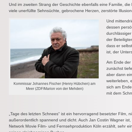
Und im zweiten Strang der Geschichte ebenfalls eine Familie, die
viele unerfüllte Sehnsüchte, gebrochene Herzen, zerstörte Illusion
Und mittendri
dessen persön
durchlässiger
der Beteiligte
dass er selb
ist, der Unter
Am Ende der 
zunächst tief
aber dann ein
weiterleben, 
Kommissar Johannes Fischer (Henry Hübchen) am
sich am Ende 
Meer (ZDF/Marion von der Mehden)
mit dem Schm
„Tage des letzten Schnees“ ist ein hervorragend besetzter Film, ni
außerordentlich spannend und dicht. Auch Jan Costin Wagner ist, 
Network Movie Film- und Fernsehproduktion Köln erzählt, sehr ei