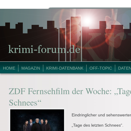
HOME
MAGAZIN
KRIMI-DATENBANK
OFF-TOPIC
DATE
ZDF Fernsehfilm der Woche: „Tage
Schnees“
Eindringlicher und sehenswert
„Tage des letzten Schnees“.