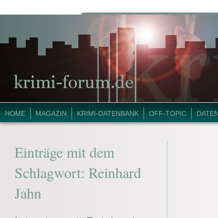
HOME
MAGAZIN
KRIMI-DATENBANK
OFF-TOPIC
DATE
Einträge mit dem
Schlagwort:
Reinhard
Jahn