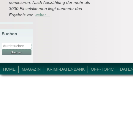
nominieren. Nach Auszählung der mehr als
3000 Einzelstimmen liegt nunmehr das
Ergebnis vor.
weiter…
Suchen
Suche
nach:
© 2026 Krimi-Forum.
HOME
MAGAZIN
KRIMI-DATENBANK
OFF-TOPIC
DATE