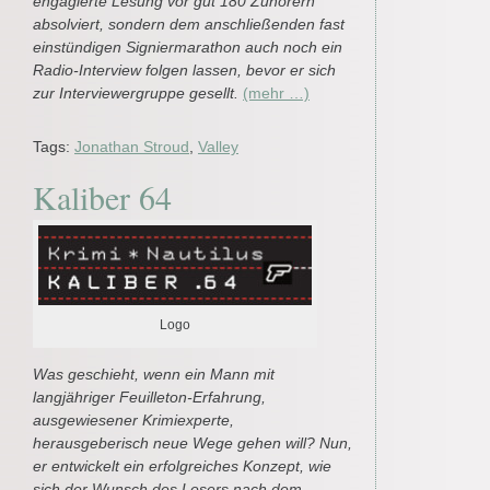
engagierte Lesung vor gut 180 Zuhörern
absolviert, sondern dem anschließenden fast
einstündigen Signiermarathon auch noch ein
Radio-Interview folgen lassen, bevor er sich
zur Interviewergruppe gesellt.
(mehr …)
Tags:
Jonathan Stroud
,
Valley
Kaliber 64
Logo
Was geschieht, wenn ein Mann mit
langjähriger Feuilleton-Erfahrung,
ausgewiesener Krimiexperte,
herausgeberisch neue Wege gehen will? Nun,
er entwickelt ein erfolgreiches Konzept, wie
sich der Wunsch des Lesers nach dem