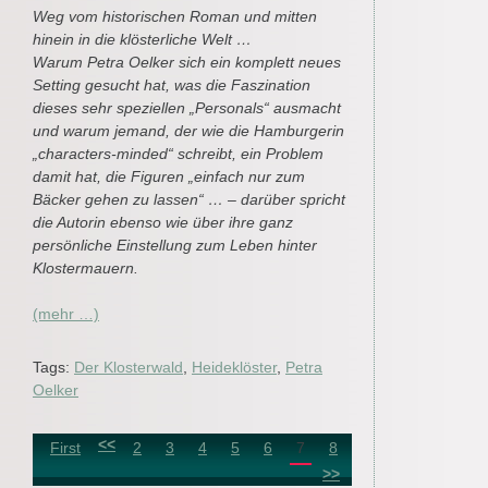
Weg vom historischen Roman und mitten
hinein in die klösterliche Welt …
Warum Petra Oelker sich ein komplett neues
Setting gesucht hat, was die Faszination
dieses sehr speziellen „Personals“ ausmacht
und warum jemand, der wie die Hamburgerin
„characters-minded“ schreibt, ein Problem
damit hat, die Figuren „einfach nur zum
Bäcker gehen zu lassen“ … – darüber spricht
die Autorin ebenso wie über ihre ganz
persönliche Einstellung zum Leben hinter
Klostermauern.
(mehr …)
Tags:
Der Klosterwald
,
Heideklöster
,
Petra
Oelker
<<
First
2
3
4
5
6
7
8
>>