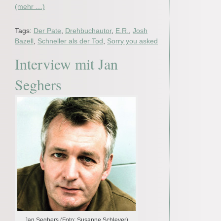
(mehr …)
Tags:
Der Pate
,
Drehbuchautor
,
E.R.
,
Josh
Bazell
,
Schneller als der Tod
,
Sorry you asked
Interview mit Jan
Seghers
Jan Seghers (Foto: Susanne Schleyer)