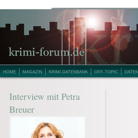
HOME
MAGAZIN
KRIMI-DATENBANK
OFF-TOPIC
DATE
Interview mit Petra
Breuer