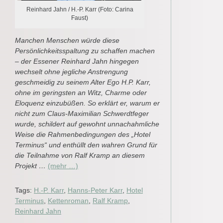
Reinhard Jahn / H.-P. Karr (Foto: Carina
Faust)
Manchen Menschen würde diese
Persönlichkeitsspaltung zu schaffen machen
– der Essener Reinhard Jahn hingegen
wechselt ohne jegliche Anstrengung
geschmeidig zu seinem Alter Ego H.P. Karr,
ohne im geringsten an Witz, Charme oder
Eloquenz einzubüßen. So erklärt er, warum er
nicht zum Claus-Maximilian Schwerdtfeger
wurde, schildert auf gewohnt unnachahmliche
Weise die Rahmenbedingungen des „Hotel
Terminus“ und enthüllt den wahren Grund für
die Teilnahme von Ralf Kramp an diesem
Projekt …
(mehr …)
Tags:
H.-P. Karr
,
Hanns-Peter Karr
,
Hotel
Terminus
,
Kettenroman
,
Ralf Kramp
,
Reinhard Jahn