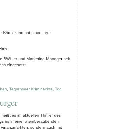
 Krimiszene hat einen ihrer
Hoh
.
rte BWL-er und Marketing-Manager seit
ens eingesetzt.
chen
,
Tegernseer Kriminächte
,
Tod
urger
n“ heißt es im aktuellen Thriller des
gs es in einer atemberaubenden
n Finanzmärkten, sondern auch mit