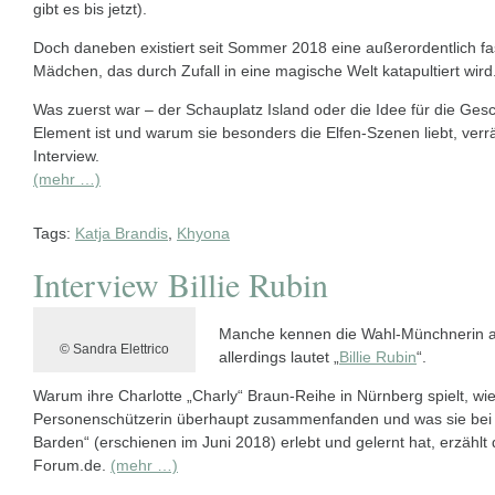
gibt es bis jetzt).
Doch daneben existiert seit Sommer 2018 eine außerordentlich f
Mädchen, das durch Zufall in eine magische Welt katapultiert wird.
Was zuerst war – der Schauplatz Island oder die Idee für die Gesc
Element ist und warum sie besonders die Elfen-Szenen liebt, verr
Interview.
(mehr …)
Tags:
Katja Brandis
,
Khyona
Interview Billie Rubin
Manche kennen die Wahl-Münchnerin a
© Sandra Elettrico
allerdings lautet „
Billie Rubin
“.
Warum ihre Charlotte „Charly“ Braun-Reihe in Nürnberg spielt, wie
Personenschützerin überhaupt zusammenfanden und was sie bei
Barden“ (erschienen im Juni 2018) erlebt und gelernt hat, erzählt d
Forum.de.
(mehr …)