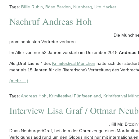
Tags:
Billie Rubin
,
Böse Barden
,
Nürnberg
,
Ute Hacker
Nachruf Andreas Hoh
Die Münchner
prominentesten Vertreter verloren:
Im Alter von nur 52 Jahren verstarb im Dezember 2018
Andreas 
Als „Drahtzieher“ des
Krimifestival München
hatte sich der studie
mehr als 15 Jahren für die (literarische) Verbreitung des Verbrech
(mehr …)
Tags:
Andreas Hoh
,
Krimifestival Fünfseenland
,
Krimifestival Mün
Interview Lisa Graf / Ottmar Neub
„Kill Mr. Bitcoi
Duos Neuburger/Graf, bei dem der Ohrenzeuge eines Mordauftra
Verfolgungsjagd rund um den Globus nicht nur mit internationale