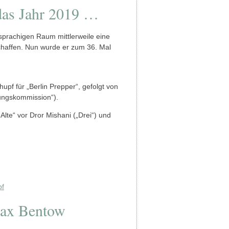
s Jahr 2019 …
hsprachigen Raum mittlerweile eine
 Schaffen. Nun wurde er zum 36. Mal
pf für „Berlin Prepper“, gefolgt von
ungskommission“).
lte“ vor Dror Mishani („Drei“) und
pf
Max Bentow