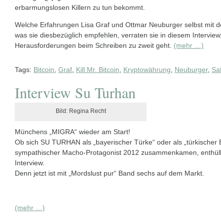
erbarmungslosen Killern zu tun bekommt.
Welche Erfahrungen Lisa Graf und Ottmar Neuburger selbst mit
was sie diesbezüglich empfehlen, verraten sie in diesem Intervi
Herausforderungen beim Schreiben zu zweit geht.
(mehr …)
Tags:
Bitcoin
,
Graf
,
Kill Mr. Bitcoin
,
Kryptowährung
,
Neuburger
,
Sa
Interview Su Turhan
Bild: Regina Recht
Münchens „MIGRA“ wieder am Start!
Ob sich SU TURHAN als „bayerischer Türke“ oder als „türkischer B
sympathischer Macho-Protagonist 2012 zusammenkamen, enthüllt
Interview.
Denn jetzt ist mit „Mordslust pur“ Band sechs auf dem Markt.
(mehr …)