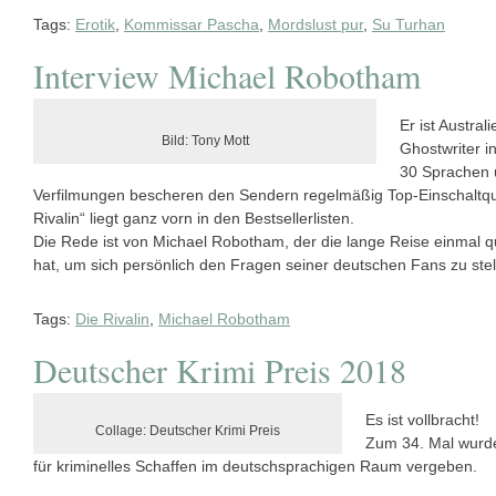
Tags:
Erotik
,
Kommissar Pascha
,
Mordslust pur
,
Su Turhan
Interview Michael Robotham
Er ist Austral
Bild: Tony Mott
Ghostwriter i
30 Sprachen 
Verfilmungen bescheren den Sendern regelmäßig Top-Einschaltqu
Rivalin“ liegt ganz vorn in den Bestsellerlisten.
Die Rede ist von Michael Robotham, der die lange Reise einmal 
hat, um sich persönlich den Fragen seiner deutschen Fans zu ste
Tags:
Die Rivalin
,
Michael Robotham
Deutscher Krimi Preis 2018
Es ist vollbracht!
Collage: Deutscher Krimi Preis
Zum 34. Mal wurde
für kriminelles Schaffen im deutschsprachigen Raum vergeben.