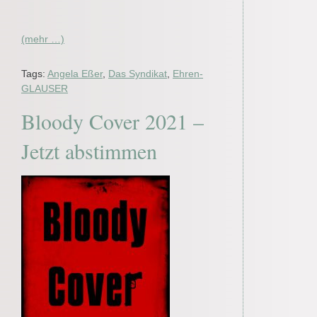
(mehr …)
Tags:
Angela Eßer
,
Das Syndikat
,
Ehren-
GLAUSER
Bloody Cover 2021 –
Jetzt abstimmen