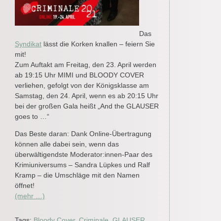
Das
Syndikat
lässt die Korken knallen – feiern Sie
mit!
Zum Auftakt am Freitag, den 23. April werden
ab 19:15 Uhr MIMI und BLOODY COVER
verliehen, gefolgt von der Königsklasse am
Samstag, den 24. April, wenn es ab 20:15 Uhr
bei der großen Gala heißt „And the GLAUSER
goes to …“
Das Beste daran: Dank Online-Übertragung
können alle dabei sein, wenn das
überwältigendste Moderator:innen-Paar des
Krimiuniversums – Sandra Lüpkes und Ralf
Kramp – die Umschläge mit den Namen
öffnet!
(mehr …)
Tags:
Bloody Cover
,
Criminale
,
GLAUSER
,