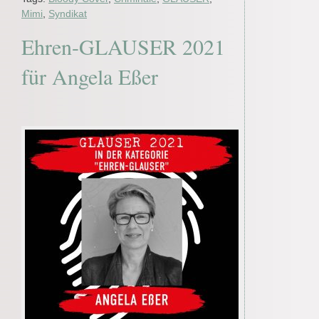
Mimi
,
Syndikat
Ehren-GLAUSER 2021
für Angela Eßer