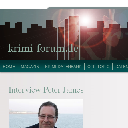
HOME
MAGAZIN
KRIMI-DATENBANK
OFF-TOPIC
DATE
Interview Peter James