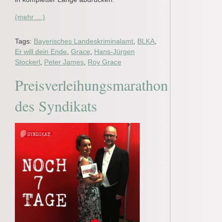
(mehr …)
Tags:
Bayerisches Landeskriminalamt
,
BLKA
,
Er will dein Ende
,
Grace
,
Hans-Jürgen
Stockerl
,
Peter James
,
Roy Grace
Preisverleihungsmarathon
des Syndikats