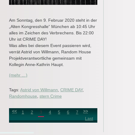
Am Sonntag, den 9. Februar 2020 steht in der
„Alten Kongresshalle“ München ab 10:45 Uhr
alles im Zeichen des Verbrechens. Bis 22:00
Uhr ist CRIME DAY!
Was alles bei diesem Event passieren wird,
verrät Astrid von Willmann, Random House
Projektverantwortliche gemeinsam mit
Kollegin Anne-Kathrin Haupt.
(mehr …)
Tags:
Astrid von Willmann
,
CRIME DAY
,
Randomhouse
,
stern Crime
<<
>>
1
2
3
4
5
6
7
Last